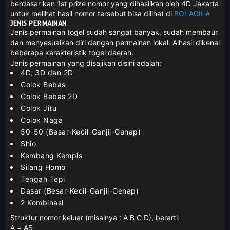
berdasar kan 1st prize nomor yang dihasilkan oleh 4D Jakarta
untuk melihat hasil nomor tersebut bisa dilihat di
BOLAGILA
JENIS
PERMAINAN
Jenis permainan togel sudah sangat banyak, sudah membaur
dan menyesuaikan diri dengan permainan lokal. Alhasil dikenal
beberapa karakteristik togel daerah.
Jenis permainan yang disajikan disini adalah:
4D, 3D dan 2D
Colok Bebas
Colok Bebas 2D
Colok Jitu
Colok Naga
50-50 (Besar-Kecil-Ganjil-Genap)
Shio
Kembang Kempis
Silang Homo
Tengah Tepi
Dasar (Besar-Kecil-Ganjil-Genap)
2 Kombinasi
Struktur nomor keluar (misalnya : A B C D), berarti:
A = AS