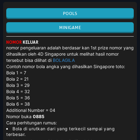
POOLS
MINIGAME
NOMOR
KELUAR
nomor pengeluaran adalah berdasar kan 1st prize nomor yang
dihasilkan oleh 4D Singapore untuk melihat hasil nomor
tersebut bisa dilihat di
BOLAGILA
Contoh nomor bola angka yang dihasilkan Singapore toto:
Bola 1 = 7
Bola 2 = 21
Bola 3 = 29
Bola 4 = 32
Bola 5 = 36
Bola 6 = 38
Additional Number = 04
Nomor buka
0885
Cara perhitungan rumus:
Bola di urutkan dari yang terkecil sampai yang
terbesar.