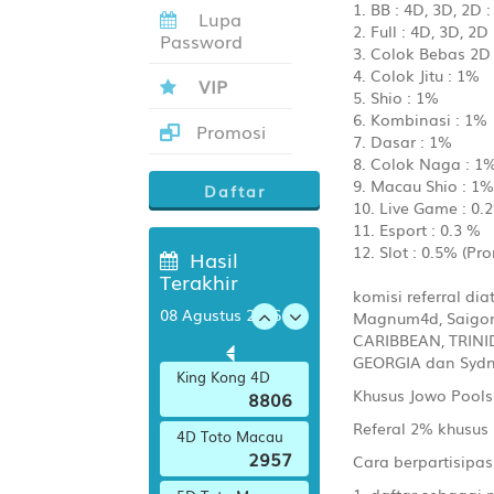
1. BB : 4D, 3D, 2D 
Lupa
2. Full : 4D, 3D, 2D
Password
3. Colok Bebas 2D
4. Colok Jitu : 1%
VIP
5. Shio : 1%
6. Kombinasi : 1%
Promosi
7. Dasar : 1%
8. Colok Naga : 1
9. Macau Shio : 1%
Daftar
10. Live Game : 0.
11. Esport : 0.3 %
12. Slot : 0.5% (Pr
Hasil
Terakhir
komisi referral di
08 Agustus 2026
Magnum4d, Saigont
CARIBBEAN, TRINI
GEORGIA dan Sydne
King Kong 4D
Lens vs
Khusus Jowo Pools
8806
Auxerre
i
22/08
Referal 2% khusus
4D Toto Macau
22:15PM
2957
Cara berpartisipa
H
Lens