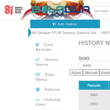
Info Terkini:
AKIN MUDAH Dengan FITUR Terbaru, Deposit Via : - VIRTUAL ACCOU
HISTORY 
Cara
Bermain
SHIO
History
Nomor
Ayam
Monyet
Kamb
Buku
Mimpi
Periode
Referral
3063
Hubungi
Kami
3062