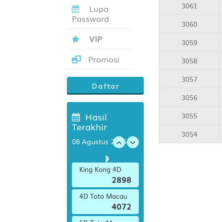
3061
Lupa
Password
3060
VIP
3059
Promosi
3058
3057
Daftar
3056
Hasil
3055
Terakhir
3054
08 Agustus 2026
King Kong 4D
Lens vs
2898
Auxerre
i
22/08
4D Toto Macau
22:15PM
4072
H
Lens